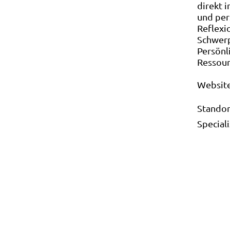
direkt 
und per
Reflexi
Schwerp
Persönl
Ressour
Websit
Standor
Special