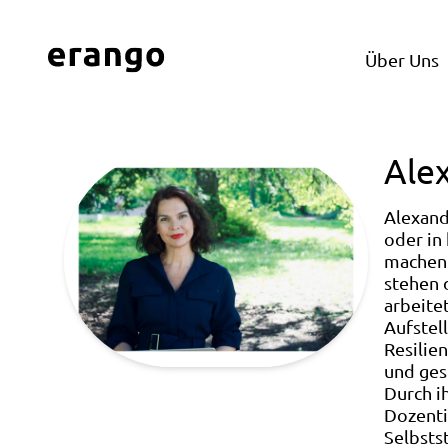
Über Uns
Alex
Alexand
oder in 
machen 
stehen 
arbeite
Aufstel
Resilien
und ges
Durch i
Dozenti
Selbsts