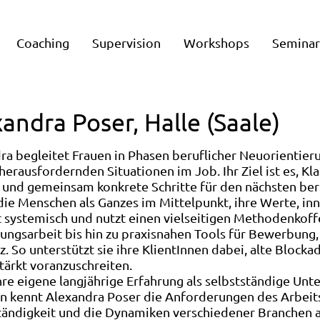
Coaching
Supervision
Workshops
Semina
andra Poser, Halle (Saale)
ra begleitet Frauen in Phasen beruflicher Neuorientier
herausfordernden Situationen im Job. Ihr Ziel ist es, Kla
und gemeinsam konkrete Schritte für den nächsten berufl
die Menschen als Ganzes im Mittelpunkt, ihre Werte, in
t systemisch und nutzt einen vielseitigen Methodenkoff
lungsarbeit bis hin zu praxisnahen Tools für Bewerbun
z. So unterstützt sie ihre KlientInnen dabei, alte Block
tärkt voranzuschreiten.
hre eigene langjährige Erfahrung als selbstständige U
n kennt Alexandra Poser die Anforderungen des Arbeit
tändigkeit und die Dynamiken verschiedener Branchen a