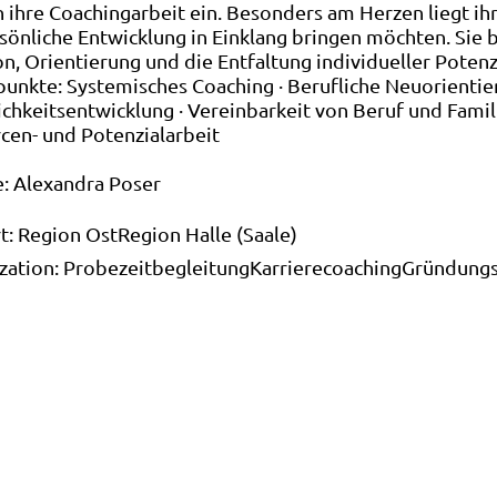
in ihre Coachingarbeit ein. Besonders am Herzen liegt ih
sönliche Entwicklung in Einklang bringen möchten. Sie 
on, Orientierung und die Entfaltung individueller Potenz
unkte: Systemisches Coaching · Berufliche Neuorientie
ichkeitsentwicklung · Vereinbarkeit von Beruf und Famili
cen- und Potenzialarbeit
e:
Alexandra Poser
t:
Region Ost
Region Halle (Saale)
ization:
Probezeitbegleitung
Karrierecoaching
Gründungs