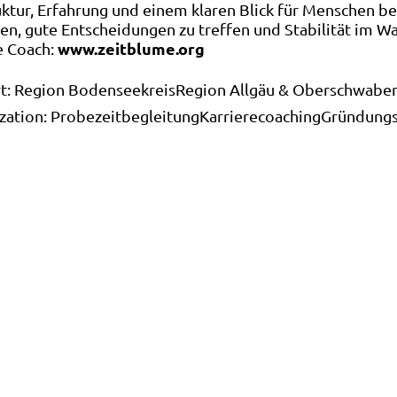
uktur, Erfahrung und einem klaren Blick für Menschen be
ben, gute Entscheidungen zu treffen und Stabilität im W
www.zeitblume.org
e Coach:
t:
Region Bodenseekreis
Region Allgäu & Oberschwabe
ization:
Probezeitbegleitung
Karrierecoaching
Gründungs