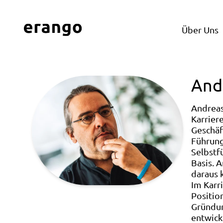
Über Uns
And
Andreas
Karrier
Geschäf
Führung
Selbstf
Basis. 
daraus 
Im Karr
Positio
Gründun
entwick