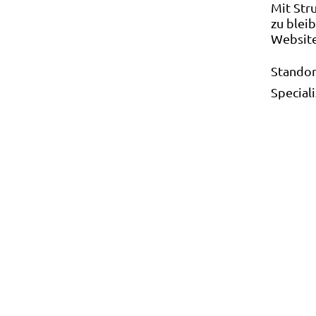
Mit Str
zu blei
Websit
Standor
Special