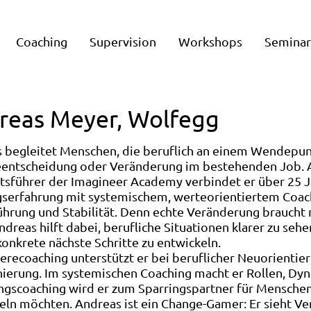
Coaching
Supervision
Workshops
Semina
reas Meyer, Wolfegg
 begleitet Menschen, die beruflich an einem Wendepun
eentscheidung oder Veränderung im bestehenden Job.
tsführer der Imagineer Academy verbindet er über 25 Ja
serfahrung mit systemischem, werteorientiertem Coach
ührung und Stabilität. Denn echte Veränderung braucht 
Andreas hilft dabei, berufliche Situationen klarer zu se
konkrete nächste Schritte zu entwickeln.
ierecoaching unterstützt er bei beruflicher Neuorienti
nierung. Im systemischen Coaching macht er Rollen, Dy
gscoaching wird er zum Sparringspartner für Menschen,
eln möchten. Andreas ist ein Change-Gamer: Er sieht Verä