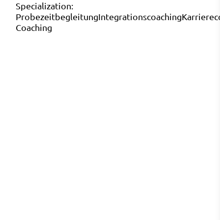
Specialization:
Probezeitbegleitung
Integrationscoaching
Karrierec
Coaching