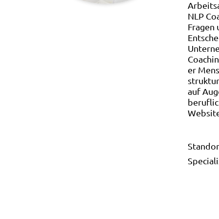
Arbeits
NLP Coac
Fragen 
Entsche
Unterne
Coachin
er Mensc
struktu
auf Aug
berufli
Website
Standor
Special