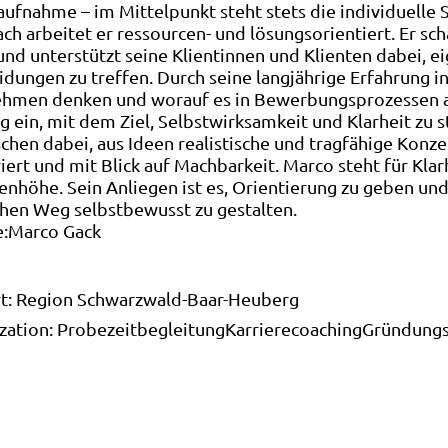
aufnahme – im Mittelpunkt steht stets die individuelle 
h arbeitet er ressourcen- und lösungsorientiert. Er scha
und unterstützt seine Klientinnen und Klienten dabei, e
idungen zu treffen. Durch seine langjährige Erfahrung 
hmen denken und worauf es in Bewerbungsprozessen an
g ein, mit dem Ziel, Selbstwirksamkeit und Klarheit zu
hen dabei, aus Ideen realistische und tragfähige Konzept
riert und mit Blick auf Machbarkeit. Marco steht für Kla
enhöhe. Sein Anliegen ist es, Orientierung zu geben un
chen Weg selbstbewusst zu gestalten.
:
Marco Gack
t:
Region Schwarzwald-Baar-Heuberg
ization:
Probezeitbegleitung
Karrierecoaching
Gründungs