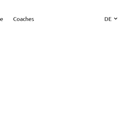
re
Coaches
DE