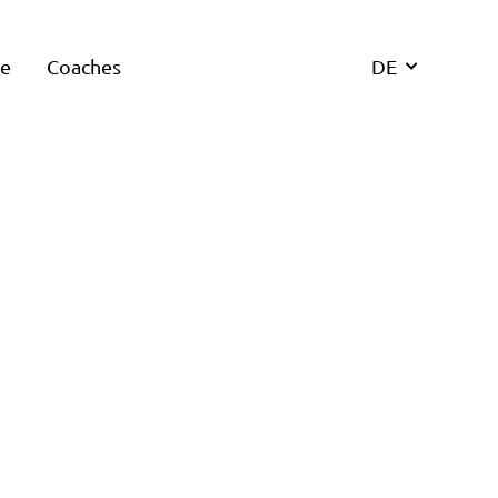
re
Coaches
DE