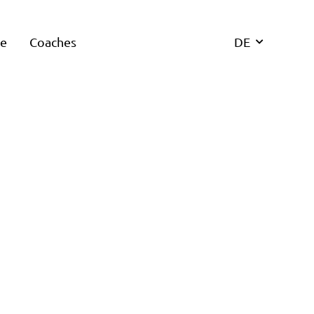
re
Coaches
DE